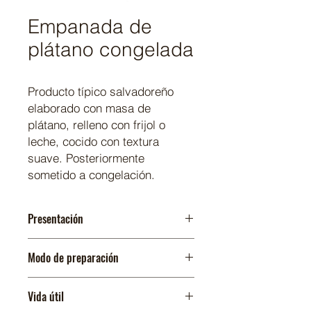
Empanada de
plátano congelada
Producto típico salvadoreño
elaborado con masa de
plátano, relleno con frijol o
leche, cocido con textura
suave. Posteriormente
sometido a congelación.
Presentación
24 paquetes de 5 x 3.2 oz
Modo de preparación
Freidora
: precalentar aceite a fuego
Vida útil
alto, cocinar de 3 a 4 minutos o