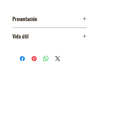
Presentación
Vida útil
12 meses
El Salvador
Un país de gente Trabajadora
y Emprendedora