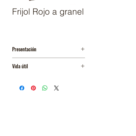
Frijol Rojo a granel
Presentación
Saco de 50 libras
Vida útil
12 meses
El Salvador
Un país de gente Trabajadora
y Emprendedora