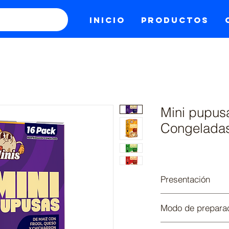
Inicio
Productos
Mini pupus
Congeladas
Presentación
-Exportación:
12 paq
Modo de prepara
-Family Pack:
24 uni
-Plancha
: Precalenta