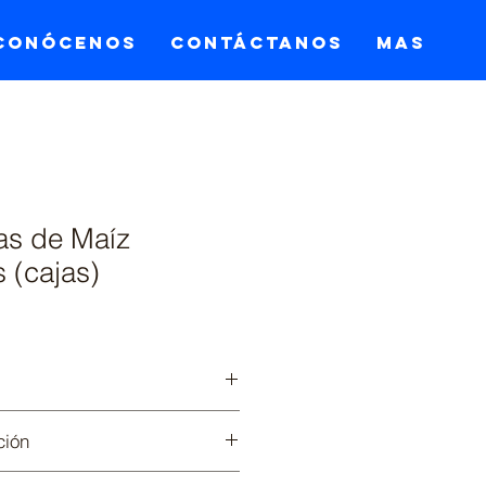
Conócenos
Contáctanos
Mas
as de Maíz
 (cajas)
uetes de 18 x 1 oz
ción
dades de 1 oz
r la plancha a fuego alto, tostar