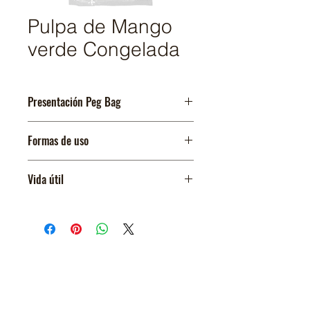
Pulpa de Mango
verde Congelada
Presentación Peg Bag
-12 paquetes de 14 oz
Formas de uso
-1 paquete de 14 oz
-Paletas y helados
Vida útil
-Smoothies
-Jugos
12 meses (sin perder cadena de frío)
-Cócteles
El Salvador
Un país de gente Trabajadora